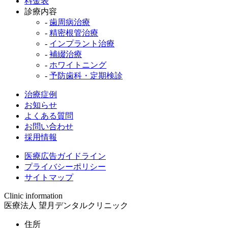
料金表
診療内容
-
歯周病治療
-
精密根管治療
-
インプラント治療
-
補綴治療
-
ホワイトニング
-
予防歯科・定期検診
治療症例
お知らせ
よくある質問
お問い合わせ
採用情報
医療広告ガイドライン
プライバシーポリシー
サイトマップ
Clinic information
医療法人 望月デンタルクリニック
住所