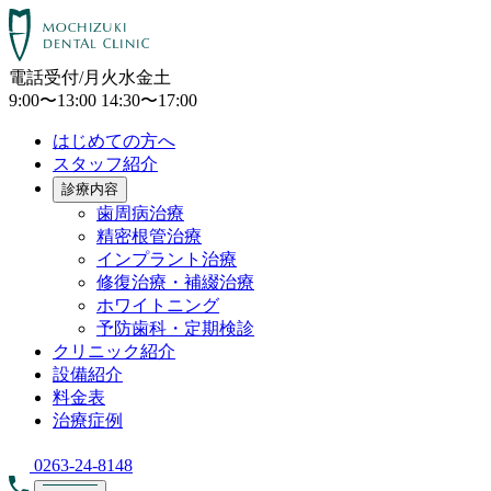
電話受付/月火水金土
9:00〜13:00 14:30〜17:00
はじめての方へ
スタッフ紹介
診療内容
歯周病治療
精密根管治療
インプラント治療
修復治療・補綴治療
ホワイトニング
予防歯科・定期検診
クリニック紹介
設備紹介
料金表
治療症例
0263-24-8148