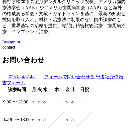
長野県松本市の望月デンタルクリニック院長。アメリカ歯内
療法学会（AAE）やアメリカ歯周病学会（AAP）など海外
の権威ある学会・文献・ガイドラインを基に、最新の知識と
技術を取り入れ、材料・治療法に制限のない自由診療のも
と、世界基準の治療を提供。専門は精密根管治療、歯周病治
療、インプラント治療。
Instagram
contact
お問い合わせ
0263-24-8148
フォームで問い合わせる
患者紹介依頼
書フォーム
診療時間
月
火
水
木
金
土
日祝
9:00 〜 13:00
○
○
○
○
○
14:30 〜 18:00
○
○
○
○
○