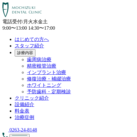
電話受付/月火水金土
9:00〜13:00 14:30〜17:00
はじめての方へ
スタッフ紹介
診療内容
歯周病治療
精密根管治療
インプラント治療
修復治療・補綴治療
ホワイトニング
予防歯科・定期検診
クリニック紹介
設備紹介
料金表
治療症例
0263-24-8148