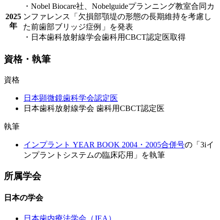
・Nobel Biocare社、Nobelguideプランニング教室合同カ
2025
ンファレンス「欠損部顎堤の形態の長期維持を考慮し
年
た前歯部ブリッジ症例」を発表
・日本歯科放射線学会歯科用CBCT認定医取得
資格・執筆
資格
日本顕微鏡歯科学会認定医
日本歯科放射線学会 歯科用CBCT認定医
執筆
インプラント YEAR BOOK 2004・2005合併号
の「3iイ
ンプラントシステムの臨床応用」を執筆
所属学会
日本の学会
日本歯内療法学会（JEA）