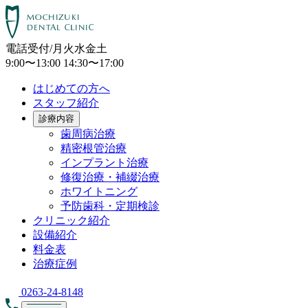
電話受付/月火水金土
9:00〜13:00 14:30〜17:00
はじめての方へ
スタッフ紹介
診療内容
歯周病治療
精密根管治療
インプラント治療
修復治療・補綴治療
ホワイトニング
予防歯科・定期検診
クリニック紹介
設備紹介
料金表
治療症例
0263-24-8148