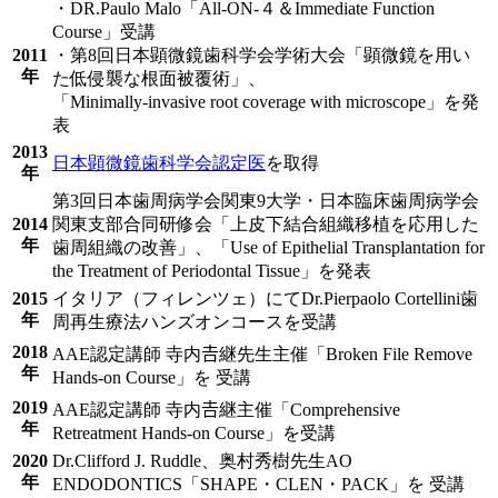
・DR.Paulo Malo「All-ON-４＆Immediate Function
Course」受講
2011
・第8回日本顕微鏡歯科学会学術大会「顕微鏡を用い
年
た低侵襲な根面被覆術」、
「Minimally-invasive root coverage with microscope」を発
表
2013
日本顕微鏡歯科学会認定医
を取得
年
第3回日本歯周病学会関東9大学・日本臨床歯周病学会
2014
関東支部合同研修会「上皮下結合組織移植を応用した
年
歯周組織の改善」、「Use of Epithelial Transplantation for
the Treatment of Periodontal Tissue」を発表
2015
イタリア（フィレンツェ）にてDr.Pierpaolo Cortellini歯
年
周再生療法ハンズオンコースを受講
2018
AAE認定講師 寺内𠮷継先生主催「Broken File Remove
年
Hands-on Course」を 受講
2019
AAE認定講師 寺内𠮷継主催「Comprehensive
年
Retreatment Hands-on Course」を受講
2020
Dr.Clifford J. Ruddle、奥村秀樹先生AO
年
ENDODONTICS「SHAPE・CLEN・PACK」を 受講