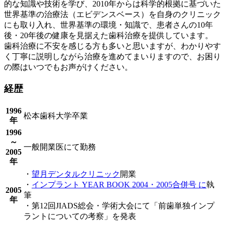
的な知識や技術を学び、2010年からは科学的根拠に基づいた
世界基準の治療法（エビデンスベース）を自身のクリニック
にも取り入れ、世界基準の環境・知識で、患者さんの10年
後・20年後の健康を見据えた歯科治療を提供しています。
歯科治療に不安を感じる方も多いと思いますが、わかりやす
く丁寧に説明しながら治療を進めてまいりますので、お困り
の際はいつでもお声がけください。
経歴
1996
松本歯科大学卒業
年
1996
～
一般開業医にて勤務
2005
年
・
望月デンタルクリニック
開業
・
インプラント YEAR BOOK 2004・2005合併号 に
執
2005
筆
年
・第12回JIADS総会・学術大会にて「前歯単独インプ
ラントについての考察」を発表