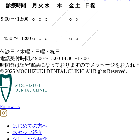
診療時間
月
火
水
木
金
土
日祝
9:00 〜 13:00
○
○
○
○
○
14:30 〜 18:00
○
○
○
○
○
休診日／木曜・日曜・祝日
電話受付時間／9:00〜13:00 14:30〜17:00
時間外は留守電話になっておりますのでメッセージをお入れ下
© 2025 MOCHIZUKI DENTAL CLINIC All Rights Reserved.
Follow us
はじめての方へ
スタッフ紹介
クリニック紹介