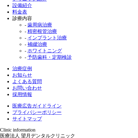
設備紹介
料金表
診療内容
-
歯周病治療
-
精密根管治療
-
インプラント治療
-
補綴治療
-
ホワイトニング
-
予防歯科・定期検診
治療症例
お知らせ
よくある質問
お問い合わせ
採用情報
医療広告ガイドライン
プライバシーポリシー
サイトマップ
Clinic information
医療法人 望月デンタルクリニック