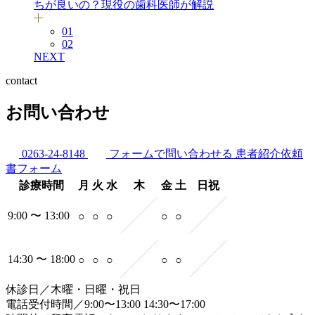
ちが良いの？現役の歯科医師が解説
01
02
NEXT
contact
お問い合わせ
0263-24-8148
フォームで問い合わせる
患者紹介依頼
書フォーム
診療時間
月
火
水
木
金
土
日祝
9:00 〜 13:00
○
○
○
○
○
14:30 〜 18:00
○
○
○
○
○
休診日／木曜・日曜・祝日
電話受付時間／9:00〜13:00 14:30〜17:00