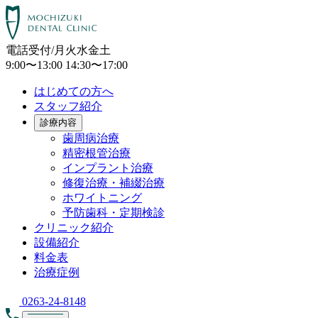
電話受付/月火水金土
9:00〜13:00 14:30〜17:00
はじめての方へ
スタッフ紹介
診療内容
歯周病治療
精密根管治療
インプラント治療
修復治療・補綴治療
ホワイトニング
予防歯科・定期検診
クリニック紹介
設備紹介
料金表
治療症例
0263-24-8148